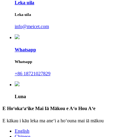
Leka uila
Leka uila
info@meicet.com
Whatsapp
Whatsapp
+86 18721027829
Luna
E Hoʻokaʻaʻike Mai Iā Mākou e Aʻo Hou Aʻe
E kākau i kāu leka ma aneʻi a hoʻouna mai iā mākou
English
Chinese