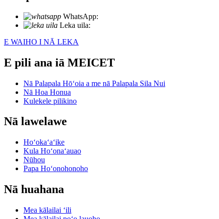
WhatsApp:
+86 18721027829
Leka uila:
info@meicet.com
E WAIHO I NĀ LEKA
E pili ana iā MEICET
Nā Palapala Hōʻoia a me nā Palapala Sila Nui
Nā Hoa Honua
Kulekele pilikino
Nā lawelawe
Hoʻokaʻaʻike
Kula Hoʻonaʻauao
Nūhou
Papa Hoʻonohonoho
Nā huahana
Mea kālailai ʻili
Mea kālailai poʻo lauoho