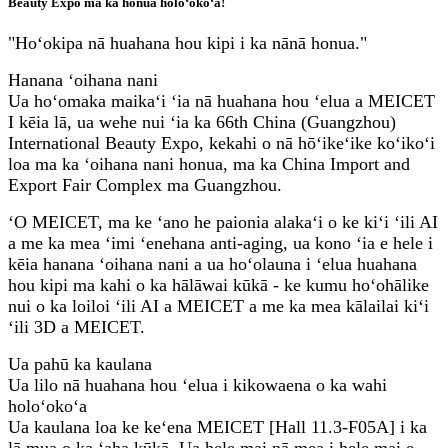
Beauty Expo ma ka honua holoʻokoʻa!
"Hoʻokipa nā huahana hou kipi i ka nānā honua."
Hanana ʻoihana nani
Ua hoʻomaka maikaʻi ʻia nā huahana hou ʻelua a MEICET
I kēia lā, ua wehe nui ʻia ka 66th China (Guangzhou)
International Beauty Expo, kekahi o nā hōʻikeʻike koʻikoʻi
loa ma ka ʻoihana nani honua, ma ka China Import and
Export Fair Complex ma Guangzhou.
ʻO MEICET, ma ke ʻano he paionia alakaʻi o ke kiʻi ʻili AI
a me ka mea ʻimi ʻenehana anti-aging, ua kono ʻia e hele i
kēia hanana ʻoihana nani a ua hoʻolauna i ʻelua huahana
hou kipi ma kahi o ka hālāwai kūkā - ke kumu hoʻohālike
nui o ka loiloi ʻili AI a MEICET a me ka mea kālailai kiʻi
ʻili 3D a MEICET.
Ua pahū ka kaulana
Ua lilo nā huahana hou ʻelua i kikowaena o ka wahi
holoʻokoʻa
Ua kaulana loa ke keʻena MEICET [Hall 11.3-F05A] i ka
lā mua o ka ʻaha kūkā. Ua hele mai nā mea i hele mai e