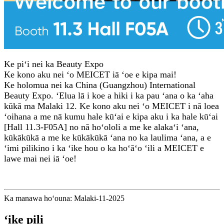
Ke piʻi nei ka Beauty Expo
Ke kono aku nei ʻo MEICET iā ʻoe e kipa mai!
Ke holomua nei ka China (Guangzhou) International
Beauty Expo. ʻElua lā i koe a hiki i ka pau ʻana o ka ʻaha
kūkā ma Malaki 12. Ke kono aku nei ʻo MEICET i nā loea
ʻoihana a me nā kumu hale kūʻai e kipa aku i ka hale kūʻai
[Hall 11.3-F05A] no nā hoʻololi a me ke alakaʻi ʻana,
kūkākūkā a me ke kūkākūkā ʻana no ka laulima ʻana, a e
ʻimi pilikino i ka ʻike hou o ka hoʻāʻo ʻili a MEICET e
lawe mai nei iā ʻoe!
Ka manawa hoʻouna: Malaki-11-2025
ʻike pili