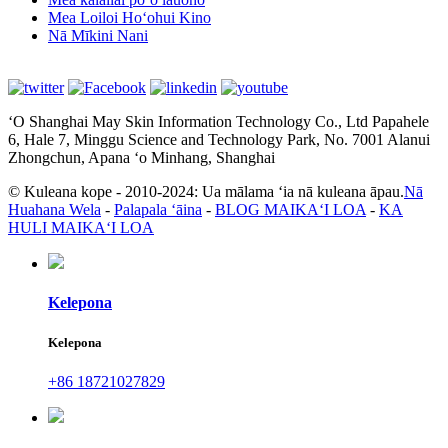
Mea Loiloi Hoʻohui Kino
Nā Mīkini Nani
ʻO Shanghai May Skin Information Technology Co., Ltd Papahele
6, Hale 7, Minggu Science and Technology Park, No. 7001 Alanui
Zhongchun, Apana ʻo Minhang, Shanghai
© Kuleana kope - 2010-2024: Ua mālama ʻia nā kuleana āpau.
Nā
Huahana Wela
-
Palapala ʻāina
-
BLOG MAIKAʻI LOA
-
KA
HULI MAIKAʻI LOA
Kelepona
Kelepona
+86 18721027829