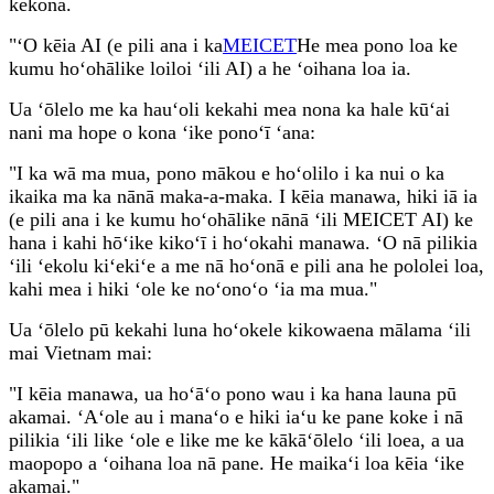
kekona.
"ʻO kēia AI (e pili ana i ka
MEICET
He mea pono loa ke
kumu hoʻohālike loiloi ʻili AI) a he ʻoihana loa ia.
Ua ʻōlelo me ka hauʻoli kekahi mea nona ka hale kūʻai
nani ma hope o kona ʻike ponoʻī ʻana:
"I ka wā ma mua, pono mākou e hoʻolilo i ka nui o ka
ikaika ma ka nānā maka-a-maka. I kēia manawa, hiki iā ia
(e pili ana i ke kumu hoʻohālike nānā ʻili MEICET AI) ke
hana i kahi hōʻike kikoʻī i hoʻokahi manawa. ʻO nā pilikia
ʻili ʻekolu kiʻekiʻe a me nā hoʻonā e pili ana he pololei loa,
kahi mea i hiki ʻole ke noʻonoʻo ʻia ma mua."
Ua ʻōlelo pū kekahi luna hoʻokele kikowaena mālama ʻili
mai Vietnam mai:
"I kēia manawa, ua hoʻāʻo pono wau i ka hana launa pū
akamai. ʻAʻole au i manaʻo e hiki iaʻu ke pane koke i nā
pilikia ʻili like ʻole e like me ke kākāʻōlelo ʻili loea, a ua
maopopo a ʻoihana loa nā pane. He maikaʻi loa kēia ʻike
akamai."