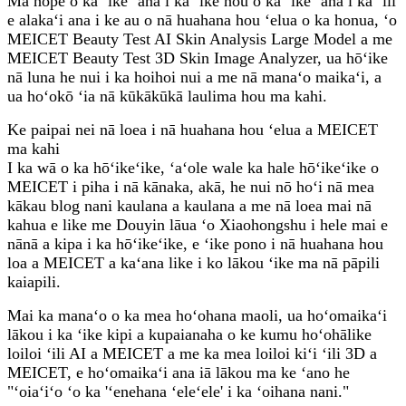
Ma hope o ka ʻike ʻana i ka ʻike hou o ka ʻike ʻana i ka ʻili
e alakaʻi ana i ke au o nā huahana hou ʻelua o ka honua, ʻo
MEICET Beauty Test AI Skin Analysis Large Model a me
MEICET Beauty Test 3D Skin Image Analyzer, ua hōʻike
nā luna he nui i ka hoihoi nui a me nā manaʻo maikaʻi, a
ua hoʻokō ʻia nā kūkākūkā laulima hou ma kahi.
Ke paipai nei nā loea i nā huahana hou ʻelua a MEICET
ma kahi
I ka wā o ka hōʻikeʻike, ʻaʻole wale ka hale hōʻikeʻike o
MEICET i piha i nā kānaka, akā, he nui nō hoʻi nā mea
kākau blog nani kaulana a kaulana a me nā loea mai nā
kahua e like me Douyin lāua ʻo Xiaohongshu i hele mai e
nānā a kipa i ka hōʻikeʻike, e ʻike pono i nā huahana hou
loa a MEICET a kaʻana like i ko lākou ʻike ma nā pāpili
kaiapili.
Mai ka manaʻo o ka mea hoʻohana maoli, ua hoʻomaikaʻi
lākou i ka ʻike kipi a kupaianaha o ke kumu hoʻohālike
loiloi ʻili AI a MEICET a me ka mea loiloi kiʻi ʻili 3D a
MEICET, e hoʻomaikaʻi ana iā lākou ma ke ʻano he
"ʻoiaʻiʻo ʻo ka 'ʻenehana ʻeleʻele' i ka ʻoihana nani."