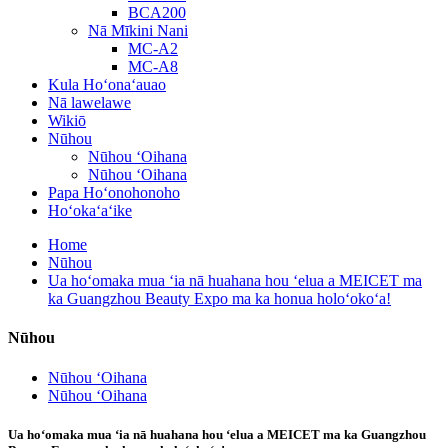
BCA200
Nā Mīkini Nani
MC-A2
MC-A8
Kula Hoʻonaʻauao
Nā lawelawe
Wikiō
Nūhou
Nūhou ʻOihana
Nūhou ʻOihana
Papa Hoʻonohonoho
Hoʻokaʻaʻike
Home
Nūhou
Ua hoʻomaka mua ʻia nā huahana hou ʻelua a MEICET ma
ka Guangzhou Beauty Expo ma ka honua holoʻokoʻa!
Nūhou
Nūhou ʻOihana
Nūhou ʻOihana
Ua hoʻomaka mua ʻia nā huahana hou ʻelua a MEICET ma ka Guangzhou