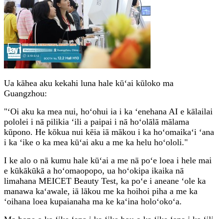
Ua kāhea aku kekahi luna hale kūʻai kūloko ma
Guangzhou:
"ʻOi aku ka mea nui, hoʻohui ia i ka ʻenehana AI e kālailai
pololei i nā pilikia ʻili a paipai i nā hoʻolālā mālama
kūpono. He kōkua nui kēia iā mākou i ka hoʻomaikaʻi ʻana
i ka ʻike o ka mea kūʻai aku a me ka helu hoʻololi."
I ke alo o nā kumu hale kūʻai a me nā poʻe loea i hele mai
e kūkākūkā a hoʻomaopopo, ua hoʻokipa ikaika nā
limahana MEICET Beauty Test, ka poʻe i aneane ʻole ka
manawa kaʻawale, iā lākou me ka hoihoi piha a me ka
ʻoihana loea kupaianaha ma ke kaʻina holoʻokoʻa.