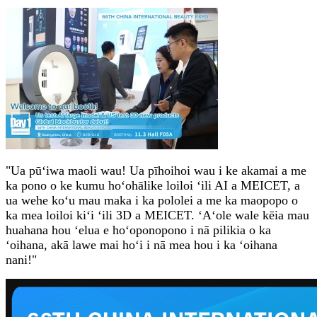
"Ua pūʻiwa maoli wau! Ua pīhoihoi wau i ke akamai a me
ka pono o ke kumu hoʻohālike loiloi ʻili AI a MEICET, a
ua wehe koʻu mau maka i ka pololei a me ka maopopo o
ka mea loiloi kiʻi ʻili 3D a MEICET. ʻAʻole wale kēia mau
huahana hou ʻelua e hoʻoponopono i nā pilikia o ka
ʻoihana, akā lawe mai hoʻi i nā mea hou i ka ʻoihana
nani!"