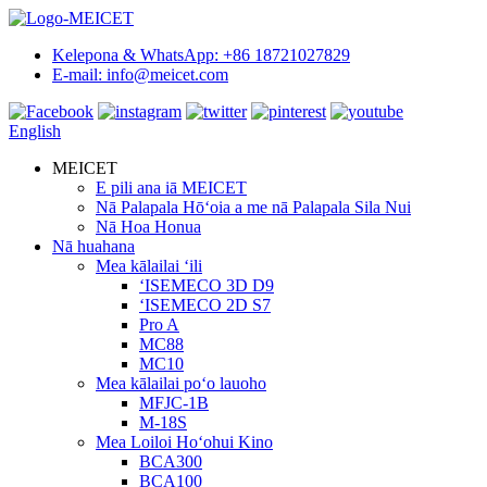
Kelepona & WhatsApp: +86 18721027829
E-mail: info@meicet.com
English
MEICET
E pili ana iā MEICET
Nā Palapala Hōʻoia a me nā Palapala Sila Nui
Nā Hoa Honua
Nā huahana
Mea kālailai ʻili
ʻISEMECO 3D D9
ʻISEMECO 2D S7
Pro A
MC88
MC10
Mea kālailai poʻo lauoho
MFJC-1B
M-18S
Mea Loiloi Hoʻohui Kino
BCA300
BCA100