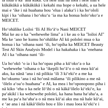
kūkākūkā a kūkākūkā i kekahi ma hope o kekahi, a ua hele
mai e ʻike i nā huahana hou ʻelua i alakaʻi i ka hoʻololi
kipi i ka ʻoihana i hoʻokuʻu ʻia ma ka honua holoʻokoʻa e
MEICET.
Hoʻohālike Loiloi ʻIli AI Hoʻāʻo Nani MEICET
Mai ke au o ka "wehewehe lima" a i ke au o ka "loiloi AI"
Ma ke ʻano he kumu hoʻohālike AI kū pololei mua o ka
honua i ka ʻoihana nani ʻili, hoʻopiha ka MEICET Beauty
Test AI Skin Analysis Model i ka hakahaka i ka ʻenehana
AI i ka ʻoihana nani ʻili-
Ua hoʻokō ʻo ia i ka hoʻopau piha a kūʻokoʻa o ka
"wehewehe ʻoihana o ka ʻikepili hoʻāʻo o nā mea kūʻai
aku, ka nānā ʻana i nā pilikia ʻili 3 kiʻekiʻe a me ka
hoʻokumu ʻana i nā hoʻonā mālama ʻili pilikino a me nā
ʻōlelo aʻoaʻo huahana" e AI, ka mea i hoʻoponopono piha i
nā kiko ʻeha o ka nele lōʻihi o nā kākāʻōlelo kiʻekiʻe, ka
paʻakikī i ka wehewehe pololei, ka hana hana haʻahaʻa, a
me ka paʻa haʻahaʻa o nā mea kūʻai aku ma nā hale kūʻai,
e ʻae ana i nā kākāʻōlelo hou e lilo i mau loea kiʻekiʻe i