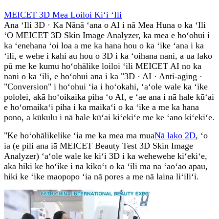
MEICET 3D Mea Loiloi Kiʻi ʻIli
Ana ʻIli 3D · Ka Nānā ʻana o AI i nā Mea Huna o ka ʻIli
ʻO MEICET 3D Skin Image Analyzer, ka mea e hoʻohui i
ka ʻenehana ʻoi loa a me ka hana hou o ka ʻike ʻana i ka
ʻili, e wehe i kahi au hou o 3D i ka ʻoihana nani, a ua lako
pū me ke kumu hoʻohālike loiloi ʻili MEICET AI no ka
nani o ka ʻili, e hoʻohui ana i ka "3D · AI · Anti-aging ·
"Conversion" i hoʻohui ʻia i hoʻokahi, ʻaʻole wale ka ʻike
pololei, akā hoʻoikaika piha ʻo AI, e ʻae ana i nā hale kūʻai
e hoʻomaikaʻi piha i ka maikaʻi o ka ʻike a me ka hana
pono, a kūkulu i nā hale kūʻai kiʻekiʻe me ke ʻano kiʻekiʻe.
"Ke hoʻohālikelike ʻia me ka mea ma mua
Nā lako 2D
, ʻo
ia (e pili ana iā MEICET Beauty Test 3D Skin Image
Analyzer) ʻaʻole wale ke kiʻi 3D i ka wehewehe kiʻekiʻe,
akā hiki ke hōʻike i nā kikoʻī o ka ʻili ma nā ʻaoʻao āpau,
hiki ke ʻike maopopo ʻia nā pores a me nā laina liʻiliʻi.