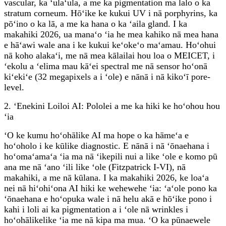
vascular, ka ʻulaʻula, a me ka pigmentation ma lalo o ka
stratum corneum. Hōʻike ke kukui UV i nā porphyrins, ka
pōʻino o ka lā, a me ka hana o ka ʻaila gland. I ka
makahiki 2026, ua manaʻo ʻia he mea kahiko nā mea hana
e hāʻawi wale ana i ke kukui keʻokeʻo maʻamau. Hoʻohui
nā koho alakaʻi, me nā mea kālailai hou loa o MEICET, i
ʻekolu a ʻelima mau kāʻei spectral me nā sensor hoʻonā
kiʻekiʻe (32 megapixels a i ʻole) e nānā i nā kikoʻī pore-
level.
2. ʻEnekini Loiloi AI: Pololei a me ka hiki ke hoʻohou hou
ʻia
ʻO ke kumu hoʻohālike AI ma hope o ka hāmeʻa e
hoʻoholo i ke kūlike diagnostic. E nānā i nā ʻōnaehana i
hoʻomaʻamaʻa ʻia ma nā ʻikepili nui a like ʻole e komo pū
ana me nā ʻano ʻili like ʻole (Fitzpatrick I-VI), nā
makahiki, a me nā kūlana. I ka makahiki 2026, ke loaʻa
nei nā hiʻohiʻona AI hiki ke wehewehe ʻia: ʻaʻole pono ka
ʻōnaehana e hoʻopuka wale i nā helu akā e hōʻike pono i
kahi i loli ai ka pigmentation a i ʻole nā ​​wrinkles i
hoʻohālikelike ʻia me nā kipa ma mua. ʻO ka pūnaewele