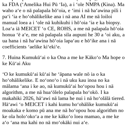
ka FDA (ʻAmelika Hui Pū ʻIa), a i ʻole NMPA (Kina). Ma
waho aʻe o nā palapala hōʻoia, e ʻimi i nā haʻawina pili i
paʻi ʻia e hoʻohālikelike ana i nā ana AI me nā loiloi
manual loea a i ʻole nā ​​​​kuhikuhi i hōʻoia ʻia e ka biopsy.
Loaʻa iā MEICET ʻo CE, ROHS, a me nā palapala hōʻoia
honua ʻē aʻe, me nā palapala sila aupuni he 30 a ʻoi aku, a
ua hana i nā haʻawina hōʻoia lapaʻau e hōʻike ana i nā
coefficients ʻaelike kiʻekiʻe.
7. Huina Kumukūʻai o ka Ona a me ke Kākoʻo Ma hope o
ke Kūʻai Aku
ʻO ke kumukūʻai kūʻai he ʻāpana wale nō ia o ka
hoʻohālikelike. E noʻonoʻo i nā uku kau inoa no ka
mālama ʻana i ke ao, nā kumukūʻai hoʻopou hou i nā
algorithm, a me nā huaʻōlelo palapala hoʻokō. I ka
makahiki 2026, hāʻawi nā lama he nui i nā hoʻolālā tiered.
Hāʻawi ʻo MEICET i kahi kumu hoʻohālike kumukūʻai
moakaka e komo pū ana me nā hoʻopou hou algorithm no
ke ola holoʻokoʻa a me ke kākoʻo loea mamao, a me ke
aʻo ʻana ma kahi no nā moʻokāki nui aʻe.