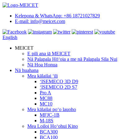
Kelepona & WhatsApp: +86 18721027829
E-mail: info@meicet.com
English
MEICET
E pili ana iā MEICET
Nā Palapala Hōʻoia a me nā Palapala Sila Nui
Nā Hoa Honua
Nā huahana
Mea kālailai ʻili
ʻISEMECO 3D D9
ʻISEMECO 2D S7
Pro A
MC88
MC10
Mea kālailai poʻo lauoho
MFJC-1B
M-18S
Mea Loiloi Hoʻohui Kino
BCA300
BCA100