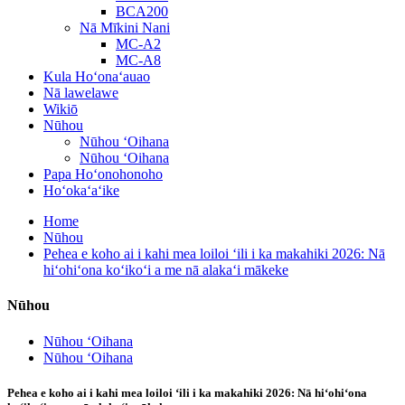
BCA200
Nā Mīkini Nani
MC-A2
MC-A8
Kula Hoʻonaʻauao
Nā lawelawe
Wikiō
Nūhou
Nūhou ʻOihana
Nūhou ʻOihana
Papa Hoʻonohonoho
Hoʻokaʻaʻike
Home
Nūhou
Pehea e koho ai i kahi mea loiloi ʻili i ka makahiki 2026: Nā
hiʻohiʻona koʻikoʻi a me nā alakaʻi mākeke
Nūhou
Nūhou ʻOihana
Nūhou ʻOihana
Pehea e koho ai i kahi mea loiloi ʻili i ka makahiki 2026: Nā hiʻohiʻona