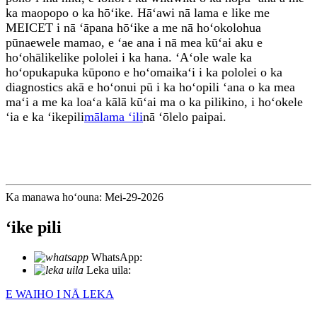
ka maopopo o ka hōʻike. Hāʻawi nā lama e like me
MEICET i nā ʻāpana hōʻike a me nā hoʻokolohua
pūnaewele mamao, e ʻae ana i nā mea kūʻai aku e
hoʻohālikelike pololei i ka hana. ʻAʻole wale ka
hoʻopukapuka kūpono e hoʻomaikaʻi i ka pololei o ka
diagnostics akā e hoʻonui pū i ka hoʻopili ʻana o ka mea
maʻi a me ka loaʻa kālā kūʻai ma o ka pilikino, i hoʻokele
ʻia e ka ʻikepili
mālama ʻili
nā ʻōlelo paipai.
Ka manawa hoʻouna: Mei-29-2026
ʻike pili
WhatsApp:
+86 18721027829
Leka uila:
info@meicet.com
E WAIHO I NĀ LEKA