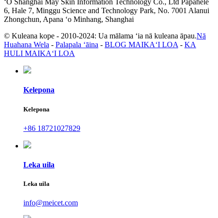
ʻO Shanghai May Skin Information Technology Co., Ltd Papahele
6, Hale 7, Minggu Science and Technology Park, No. 7001 Alanui
Zhongchun, Apana ʻo Minhang, Shanghai
© Kuleana kope - 2010-2024: Ua mālama ʻia nā kuleana āpau.
Nā
Huahana Wela
-
Palapala ʻāina
-
BLOG MAIKAʻI LOA
-
KA
HULI MAIKAʻI LOA
Kelepona
Kelepona
+86 18721027829
Leka uila
Leka uila
info@meicet.com