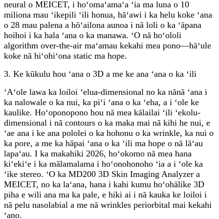
neural o MEICET, i hoʻomaʻamaʻa ʻia ma luna o 10
miliona mau ʻikepili ʻili honua, hāʻawi i ka helu koke ʻana
o 28 mau palena a hōʻailona aunoa i nā loli o ka ʻāpana
hoihoi i ka hala ʻana o ka manawa. ʻO nā hoʻololi
algorithm over-the-air maʻamau kekahi mea pono—hāʻule
koke nā hiʻohiʻona static ma hope.
3. Ke kūkulu hou ʻana o 3D a me ke ana ʻana o ka ʻili
ʻAʻole lawa ka loiloi ʻelua-dimensional no ka nānā ʻana i
ka nalowale o ka nui, ka piʻi ʻana o ka ʻeha, a i ʻole ke
kaulike. Hoʻoponopono hou nā mea kālailai ʻili ʻekolu-
dimensional i nā contours o ka maka mai nā kihi he nui, e
ʻae ana i ke ana pololei o ka hohonu o ka wrinkle, ka nui o
ka pore, a me ka hāpai ʻana o ka ʻili ma hope o nā lāʻau
lapaʻau. I ka makahiki 2026, hoʻokomo nā mea hana
kiʻekiʻe i ka mālamalama i hoʻonohonoho ʻia a i ʻole ka
ʻike stereo. ʻO ka MD200 3D Skin Imaging Analyzer a
MEICET, no ka laʻana, hana i kahi kumu hoʻohālike 3D
piha e wili ana ma ka pale, e hiki ai i nā kauka ke loiloi i
nā pelu nasolabial a me nā wrinkles periorbital mai kekahi
ʻano.