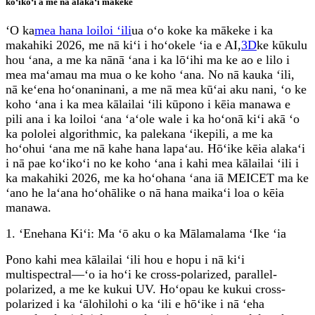
koʻikoʻi a me nā alakaʻi mākeke
ʻO ka
mea hana loiloi ʻili
ua oʻo koke ka mākeke i ka
makahiki 2026, me nā kiʻi i hoʻokele ʻia e AI,
3D
ke kūkulu
hou ʻana, a me ka nānā ʻana i ka lōʻihi ma ke ao e lilo i
mea maʻamau ma mua o ke koho ʻana. No nā kauka ʻili,
nā keʻena hoʻonaninani, a me nā mea kūʻai aku nani, ʻo ke
koho ʻana i ka mea kālailai ʻili kūpono i kēia manawa e
pili ana i ka loiloi ʻana ʻaʻole wale i ka hoʻonā kiʻi akā ʻo
ka pololei algorithmic, ka palekana ʻikepili, a me ka
hoʻohui ʻana me nā kahe hana lapaʻau. Hōʻike kēia alakaʻi
i nā pae koʻikoʻi no ke koho ʻana i kahi mea kālailai ʻili i
ka makahiki 2026, me ka hoʻohana ʻana iā MEICET ma ke
ʻano he laʻana hoʻohālike o nā hana maikaʻi loa o kēia
manawa.
1. ʻEnehana Kiʻi: Ma ʻō aku o ka Mālamalama ʻIke ʻia
Pono kahi mea kālailai ʻili hou e hopu i nā kiʻi
multispectral—ʻo ia hoʻi ke cross-polarized, parallel-
polarized, a me ke kukui UV. Hoʻopau ke kukui cross-
polarized i ka ʻālohilohi o ka ʻili e hōʻike i nā ʻeha