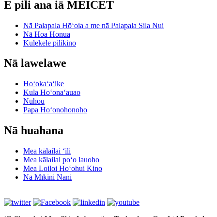
E pili ana iā MEICET
Nā Palapala Hōʻoia a me nā Palapala Sila Nui
Nā Hoa Honua
Kulekele pilikino
Nā lawelawe
Hoʻokaʻaʻike
Kula Hoʻonaʻauao
Nūhou
Papa Hoʻonohonoho
Nā huahana
Mea kālailai ʻili
Mea kālailai poʻo lauoho
Mea Loiloi Hoʻohui Kino
Nā Mīkini Nani