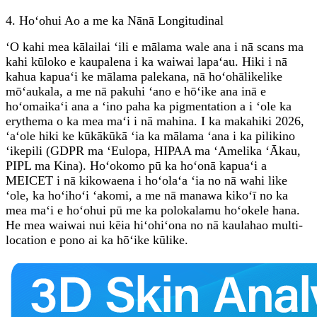
4. Hoʻohui Ao a me ka Nānā Longitudinal
ʻO kahi mea kālailai ʻili e mālama wale ana i nā scans ma
kahi kūloko e kaupalena i ka waiwai lapaʻau. Hiki i nā
kahua kapuaʻi ke mālama palekana, nā hoʻohālikelike
mōʻaukala, a me nā pakuhi ʻano e hōʻike ana inā e
hoʻomaikaʻi ana a ʻino paha ka pigmentation a i ʻole ka
erythema o ka mea maʻi i nā mahina. I ka makahiki 2026,
ʻaʻole hiki ke kūkākūkā ʻia ka mālama ʻana i ka pilikino
ʻikepili (GDPR ma ʻEulopa, HIPAA ma ʻAmelika ʻĀkau,
PIPL ma Kina). Hoʻokomo pū ka hoʻonā kapuaʻi a
MEICET i nā kikowaena i hoʻolaʻa ʻia no nā wahi like
ʻole, ka hoʻihoʻi ʻakomi, a me nā manawa kikoʻī no ka
mea maʻi e hoʻohui pū me ka polokalamu hoʻokele hana.
He mea waiwai nui kēia hiʻohiʻona no nā kaulahao multi-
location e pono ai ka hōʻike kūlike.