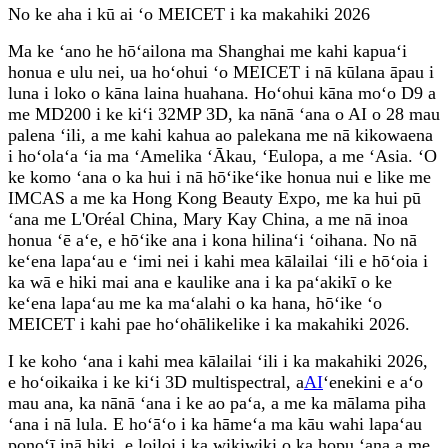
No ke aha i kū ai ʻo MEICET i ka makahiki 2026
Ma ke ʻano he hōʻailona ma Shanghai me kahi kapuaʻi
honua e ulu nei, ua hoʻohui ʻo MEICET i nā kūlana āpau i
luna i loko o kāna laina huahana. Hoʻohui kāna moʻo D9 a
me MD200 i ke kiʻi 32MP 3D, ka nānā ʻana o AI o 28 mau
palena ʻili, a me kahi kahua ao palekana me nā kikowaena
i hoʻolaʻa ʻia ma ʻAmelika ʻĀkau, ʻEulopa, a me ʻAsia. ʻO
ke komo ʻana o ka hui i nā hōʻikeʻike honua nui e like me
IMCAS a me ka Hong Kong Beauty Expo, me ka hui pū
ʻana me L'Oréal China, Mary Kay China, a me nā inoa
honua ʻē aʻe, e hōʻike ana i kona hilinaʻi ʻoihana. No nā
keʻena lapaʻau e ʻimi nei i kahi mea kālailai ʻili e hōʻoia i
ka wā e hiki mai ana e kaulike ana i ka paʻakikī o ke
keʻena lapaʻau me ka maʻalahi o ka hana, hōʻike ʻo
MEICET i kahi pae hoʻohālikelike i ka makahiki 2026.
I ke koho ʻana i kahi mea kālailai ʻili i ka makahiki 2026,
e hoʻoikaika i ke kiʻi 3D multispectral, a
AI
ʻenekini e aʻo
mau ana, ka nānā ʻana i ke ao paʻa, a me ka mālama piha
ʻana i nā lula. E hoʻāʻo i ka hāmeʻa ma kāu wahi lapaʻau
ponoʻī inā hiki, e loiloi i ka wikiwiki o ka hopu ʻana a me