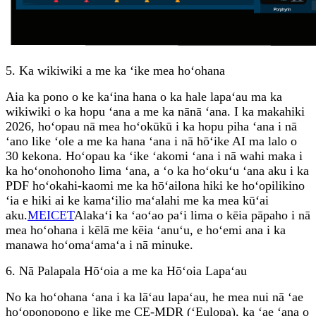
5. Ka wikiwiki a me ka ʻike mea hoʻohana
Aia ka pono o ke kaʻina hana o ka hale lapaʻau ma ka
wikiwiki o ka hopu ʻana a me ka nānā ʻana. I ka makahiki
2026, hoʻopau nā mea hoʻokūkū i ka hopu piha ʻana i nā
ʻano like ʻole a me ka hana ʻana i nā hōʻike AI ma lalo o
30 kekona. Hoʻopau ka ʻike ʻakomi ʻana i nā wahi maka i
ka hoʻonohonoho lima ʻana, a ʻo ka hoʻokuʻu ʻana aku i ka
PDF hoʻokahi-kaomi me ka hōʻailona hiki ke hoʻopilikino
ʻia e hiki ai ke kamaʻilio maʻalahi me ka mea kūʻai
aku.
MEICET
Alakaʻi ka ʻaoʻao paʻi lima o kēia pāpaho i nā
mea hoʻohana i kēlā me kēia ʻanuʻu, e hoʻemi ana i ka
manawa hoʻomaʻamaʻa i nā minuke.
6. Nā Palapala Hōʻoia a me ka Hōʻoia Lapaʻau
No ka hoʻohana ʻana i ka lāʻau lapaʻau, he mea nui nā ʻae
hoʻoponopono e like me CE-MDR (ʻEulopa), ka ʻae ʻana o